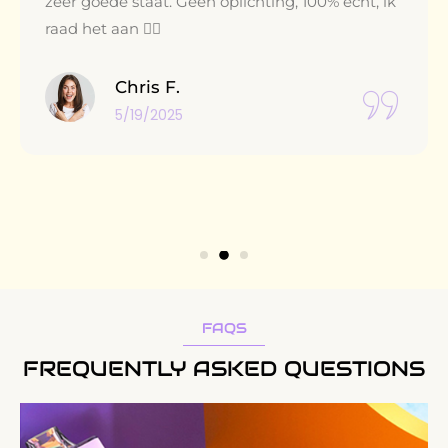
zeer goede staat. Geen oplichting, 100% echt, ik
raad het aan 👌🏽
Chris F.
5/19/2025
FAQS
FREQUENTLY ASKED QUESTIONS