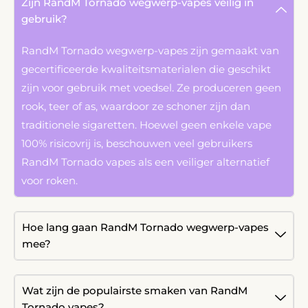
Zijn RandM Tornado wegwerp-vapes veilig in
gebruik?
RandM Tornado wegwerp-vapes zijn gemaakt van
gecertificeerde kwaliteitsmaterialen die geschikt
zijn voor gebruik met voedsel. Ze produceren geen
rook, teer of as, waardoor ze schoner zijn dan
traditionele sigaretten. Hoewel geen enkele vape
100% risicovrij is, beschouwen veel gebruikers
RandM Tornado vapes als een veiliger alternatief
voor roken.
Hoe lang gaan RandM Tornado wegwerp-vapes
mee?
Wat zijn de populairste smaken van RandM
Tornado vapes?