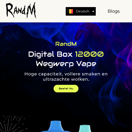
Nederlands
English
Blogs
Deutsch
German