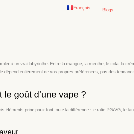
English
Français
German
Blogs
er à un vrai labyrinthe. Entre la mangue, la menthe, le cola, la crèm
déale dépend entièrement de vos propres préférences, pas des tendance
t le goût d’une vape ?
 éléments principaux font toute la différence : le ratio PG/VG, le taux
saveur