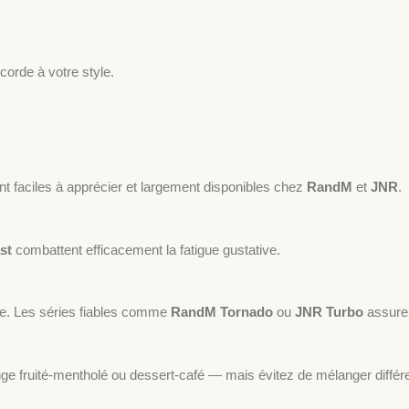
orde à votre style.
t faciles à apprécier et largement disponibles chez
RandM
et
JNR
.
st
combattent efficacement la fatigue gustative.
ble. Les séries fiables comme
RandM Tornado
ou
JNR Turbo
assuren
e fruité-mentholé ou dessert-café — mais évitez de mélanger diff