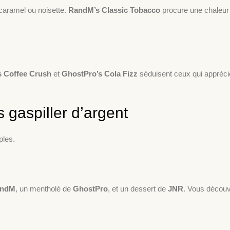
caramel ou noisette.
RandM’s Classic Tobacco
procure une chaleur 
s Coffee Crush
et
GhostPro’s Cola Fizz
séduisent ceux qui appréci
 gaspiller d’argent
ples.
ndM
, un mentholé de
GhostPro
, et un dessert de
JNR
. Vous découv