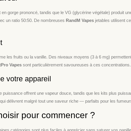
 en gorge prononcé, tandis que le VG (glycérine végétale) produit u
vec un ratio 50:50. De nombreuses
RandM Vapes
jetables utilisent ce
t
mme les fruits ou la vanille. Des niveaux moyens (3 à 6 mg) permette
tPro Vapes
sont particulièrement savoureuses à ces concentrations.
e votre appareil
e puissance offrent une vapeur douce, tandis que les kits plus puiss
ui délivrent malgré tout une saveur riche — parfaits pour les fumeur
choisir pour commencer ?
nes catégories sont plus faciles à apprécier sans saturer vos papille