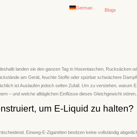
Deutsch
German
English
Blogs
au deshalb landen sie den ganzen Tag in Hosentaschen, Rucksäcken o
Rückstände am Gerät, feuchte Stoffe oder spürbar schwächere Dampfl
ächlich ist Auslaufen jedoch selten Zufall. Um zu verstehen, warum
ern – und welche alltäglichen Einflüsse dieses Gleichgewicht stören.
struiert, um E-Liquid zu halten?
ntscheidend. Einweg-E-Zigaretten besitzen keine vollständig abgedic