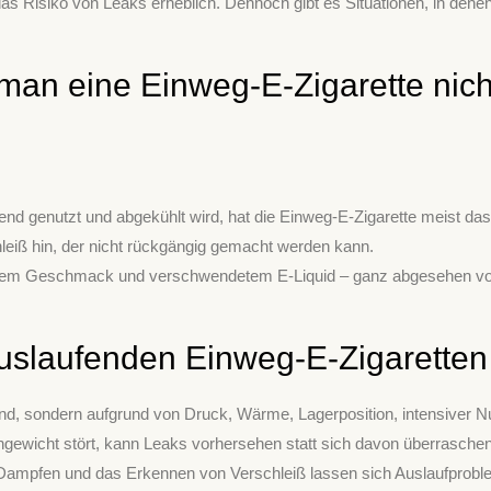
as Risiko von Leaks erheblich. Dennoch gibt es Situationen, in denen
man eine Einweg-E-Zigarette nic
nend genutzt und abgekühlt wird, hat die Einweg-E-Zigarette meist das
leiß hin, der nicht rückgängig gemacht werden kann.
ranntem Geschmack und verschwendetem E-Liquid – ganz abgesehen v
 auslaufenden Einweg-E-Zigaretten
 sind, sondern aufgrund von Druck, Wärme, Lagerposition, intensiver 
chgewicht stört, kann Leaks vorhersehen statt sich davon überraschen
Dampfen und das Erkennen von Verschleiß lassen sich Auslaufproble