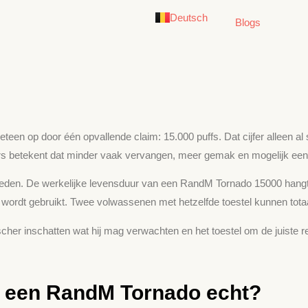
English
Deutsch
German
Blogs
n op door één opvallende claim: 15.000 puffs. Dat cijfer alleen al 
rs betekent dat minder vaak vervangen, meer gemak en mogelijk een b
heden. De werkelijke levensduur van een RandM Tornado 15000 hangt 
wordt gebruikt. Twee volwassenen met hetzelfde toestel kunnen totaal
scher inschatten wat hij mag verwachten en het toestel om de juiste 
p een RandM Tornado echt?