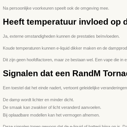
Na persoonlijke voorkeuren speelt ook de omgeving mee.
Heeft temperatuur invloed op 
Ja, externe omstandigheden kunnen de prestaties beïnvloeden.
Koude temperaturen kunnen e-liquid dikker maken en de dampproduc
Dit zijn geen hoofd­factoren, maar ze bestaan wel. Een vape die in
Signalen dat een RandM Tornad
Een toestel dat het einde nadert, vertoont geleidelijke veranderingen
De damp wordt lichter en minder dicht.
De smaak kan zwakker of licht veranderd aanvoelen.
Bij oplaadbare modellen kan het vermogen afnemen.
Deze signalen tonen gewoon dat de e-liquid of batterij bijna op is. Da