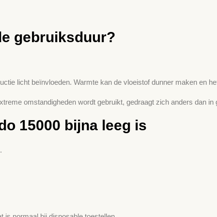
de gebruiksduur?
tie licht beïnvloeden. Warmte kan de vloeistof dunner maken en het
 extreme omstandigheden wordt gebruikt, gedraagt zich anders dan in 
o 15000 bijna leeg is
.
t is normaal bij disposable toestellen.