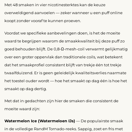
Met 48 smaken in vier nicotinesterktes kan de keuze
overweldigend aanvoelen — zeker wanneer u een puff online
koopt zonder vooraf te kunnen proeven.
Voordat we specifieke aanbevelingen doen, is het de moeite
waard te begrijpen waarom de smaakkwaliteit bij deze puff zo
goed behouden blijft. De 0,8-Ω-mesh-coil verwarmt gelijkmatig
over een groter oppervlak dan traditionele coils, wat betekent
dat het smaakprofiel consistent blijft van trekje één tot trekje
twaalfduizend. Er is geen geleidelijk kwaliteitsverlies naarmate
het toestel ouder wordt — hoe het smaakt op dag één is hoe het
smaakt op dag dertig.
Met dat in gedachten zijn hier de smaken die consistent de
moeite waard zijn:
Watermelon Ice (Watermeloen IJs)
— De populairste smaak
in de volledige RandM Tornado-reeks. Sappig, zoet en fris met