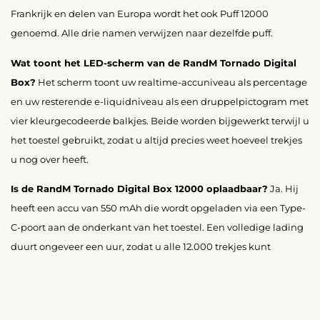
Frankrijk en delen van Europa wordt het ook Puff 12000
genoemd. Alle drie namen verwijzen naar dezelfde puff.
Wat toont het LED-scherm van de RandM Tornado Digital
Box?
Het scherm toont uw realtime-accuniveau als percentage
en uw resterende e-liquidniveau als een druppelpictogram met
vier kleurgecodeerde balkjes. Beide worden bijgewerkt terwijl u
het toestel gebruikt, zodat u altijd precies weet hoeveel trekjes
u nog over heeft.
Is de RandM Tornado Digital Box 12000 oplaadbaar?
Ja. Hij
heeft een accu van 550 mAh die wordt opgeladen via een Type-
C-poort aan de onderkant van het toestel. Een volledige lading
duurt ongeveer een uur, zodat u alle 12.000 trekjes kunt
benutten.
In hoeveel smaken is de RandM Tornado Digital Box 12000
beschikbaar?
De RandM Tornado Digital Box 12000 is