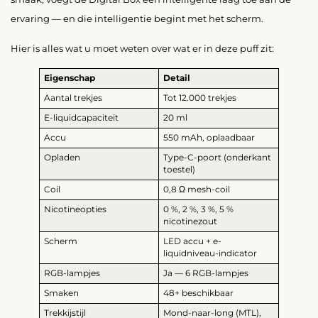
ervaring — en die intelligentie begint met het scherm.
Hier is alles wat u moet weten over wat er in deze puff zit:
Eigenschap
Detail
Aantal trekjes
Tot 12.000 trekjes
E-liquidcapaciteit
20 ml
Accu
550 mAh, oplaadbaar
Opladen
Type-C-poort (onderkant
toestel)
Coil
0,8 Ω mesh-coil
Nicotineopties
0 %, 2 %, 3 %, 5 %
nicotinezout
Scherm
LED accu + e-
liquidniveau-indicator
RGB-lampjes
Ja — 6 RGB-lampjes
Smaken
48+ beschikbaar
Trekkijstijl
Mond-naar-long (MTL),