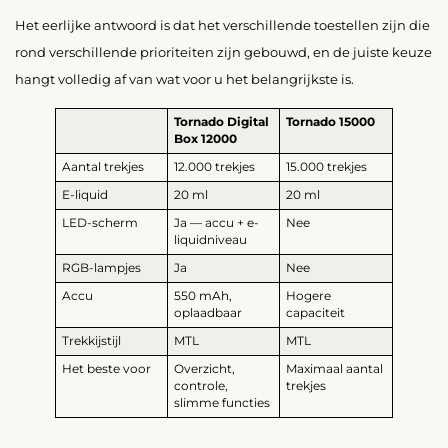
Het eerlijke antwoord is dat het verschillende toestellen zijn die
rond verschillende prioriteiten zijn gebouwd, en de juiste keuze
hangt volledig af van wat voor u het belangrijkste is.
Tornado Digital
Tornado 15000
Box 12000
Aantal trekjes
12.000 trekjes
15.000 trekjes
E-liquid
20 ml
20 ml
LED-scherm
Ja — accu + e-
Nee
liquidniveau
RGB-lampjes
Ja
Nee
Accu
550 mAh,
Hogere
oplaadbaar
capaciteit
Trekkijstijl
MTL
MTL
Het beste voor
Overzicht,
Maximaal aantal
controle,
trekjes
slimme functies