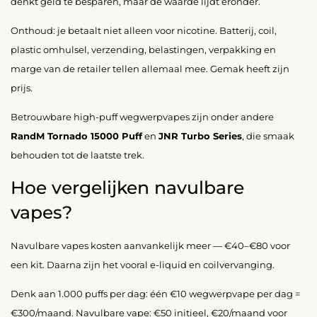
denkt geld te besparen, maar de waarde lijdt eronder.
Onthoud: je betaalt niet alleen voor nicotine. Batterij, coil,
plastic omhulsel, verzending, belastingen, verpakking en
marge van de retailer tellen allemaal mee. Gemak heeft zijn
prijs.
Betrouwbare high-puff wegwerpvapes zijn onder andere
RandM Tornado 15000 Puff
en
JNR Turbo Series
, die smaak
behouden tot de laatste trek.
Hoe vergelijken navulbare
vapes?
Navulbare vapes kosten aanvankelijk meer — €40–€80 voor
een kit. Daarna zijn het vooral e-liquid en coilvervanging.
Denk aan 1.000 puffs per dag: één €10 wegwerpvape per dag =
€300/maand. Navulbare vape: €50 initieel, €20/maand voor