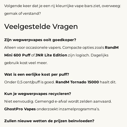
Volgende keer dat je een rij kleurrijke vape bars ziet, overweeg:
gemak of verstand?
Veelgestelde Vragen
Zijn wegwerpvapes ooit goedkoper?
Alleen voor occasionele vapers. Compacte opties zoals
RandM
Mini 600 Puff
of
JNR Lite Edition
zijn logisch. Dagelijks
gebruik kost veel meer.
Wat is een eerlijke kost per puff?
Onder 0,5 cent/puff is goed.
RandM Tornado 15000
haalt dit.
Kun je wegwerpvapes recycleren?
Niet eenvoudig. Gemengd e-afval wordt zelden aanvaard.
GhostPro Vapes
onderzoekt inzamelprogramma’s.
Zullen nieuwe wetten de prijzen beïnvloeden?