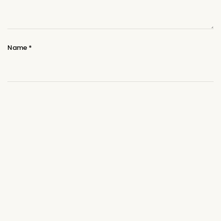
Name
*
E-Mail-Adresse
*
Website