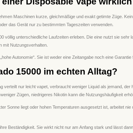
 einer Disposable Vape wirklich
 nehmen Maschinen kurze, gleichmäßige und exakt getimte Züge. Kei
oder das Gerät nur zu bestimmten Tageszeiten verwenden.
llig unterschiedliche Laufzeiten erleben. Die eine nutzt sie sehr l
rn mit Nutzungsverhalten.
e „hohe Autonomie“. Sie ist weder eine Zeitangabe noch eine Garantie 
ado 15000 im echten Alltag?
verteilt nur leicht vapet, verbraucht weniger Liquid als jemand, der h
zu weniger Zügen, niedrigeres Nikotin kann die Nutzungshäufigkeit erh
kter Sonne liegt oder hohen Temperaturen ausgesetzt ist, arbeitet nie
 Beständigkeit. Sie wirkt nicht nur am Anfang stark und lässt dann 