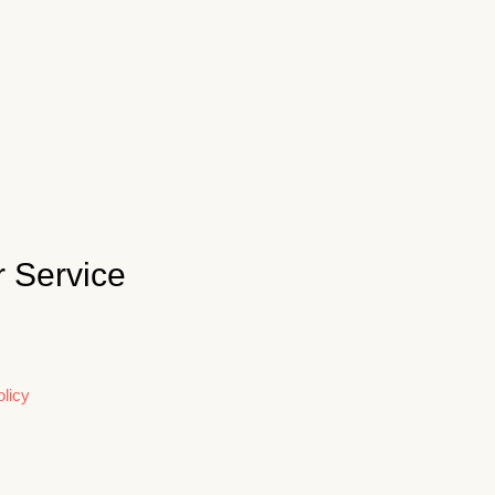
 Service
licy