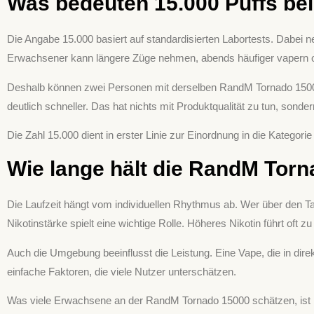
Was bedeuten 15.000 Puffs bei
Die Angabe 15.000 basiert auf standardisierten Labortests. Dabei
Erwachsener kann längere Züge nehmen, abends häufiger vapern 
Deshalb können zwei Personen mit derselben RandM Tornado 15000 vö
deutlich schneller. Das hat nichts mit Produktqualität zu tun, sonde
Die Zahl 15.000 dient in erster Linie zur Einordnung in die Kategori
Wie lange hält die RandM Torn
Die Laufzeit hängt vom individuellen Rhythmus ab. Wer über den Tag 
Nikotinstärke spielt eine wichtige Rolle. Höheres Nikotin führt oft 
Auch die Umgebung beeinflusst die Leistung. Eine Vape, die in dire
einfache Faktoren, die viele Nutzer unterschätzen.
Was viele Erwachsene an der RandM Tornado 15000 schätzen, ist ihre